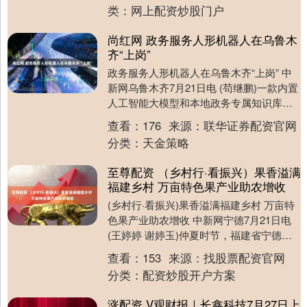
业摘牌....
类：
网上配资炒股门户
尚红网 政务服务人形机器人在乌鲁木
齐“上岗”
政务服务人形机器人在乌鲁木齐“上岗” 中
新网乌鲁木齐7月21日电 (苟继鹏)一款内置
人工智能大模型和本地政务专属知识库的
政务服务人形机器人，21日在乌鲁木齐高
查看：
176
来源：
联华证券配资官网
新....
分类：
天金策略
至尊配资 （乡村行·看振兴）果香溢满
福建乡村 万亩特色果产业助农增收
(乡村行·看振兴)果香溢满福建乡村 万亩特
色果产业助农增收 中新网宁德7月21日电
(王婷婷 谢婷玉)仲夏时节，福建省宁德福
鼎市前岐镇柯湾村的山间青绿依旧，桃
查看：
153
来源：
找股票配资官网
林....
分类：
配资炒股开户方案
涨配资 V观财报｜长鑫科技7月27日上