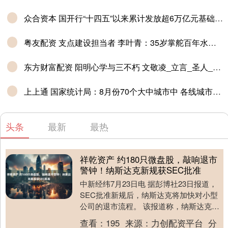
众合资本 国开行“十四五”以来累计发放超6万亿元基础设施中长期贷款
粤友配资 支点建设担当者 李叶青：35岁掌舵百年水泥厂，将中国方案带向世界
东方财富配资 阳明心学与三不朽 文敬凌_立言_圣人_中华
上上通 国家统计局：8月份70个大中城市中 各线城市商品住宅销售价格环比下降
头条
最新
最热
祥乾资产 约180只微盘股，敲响退市
警钟！纳斯达克新规获SEC批准
中新经纬7月23日电 据彭博社23日报道，
SEC批准新规后，纳斯达克将加快对小型
公司的退市流程。 该报道称，纳斯达克将
修改规则，以便更容易地将经营不善的企
查看：
195
来源：
力创配资平台
分