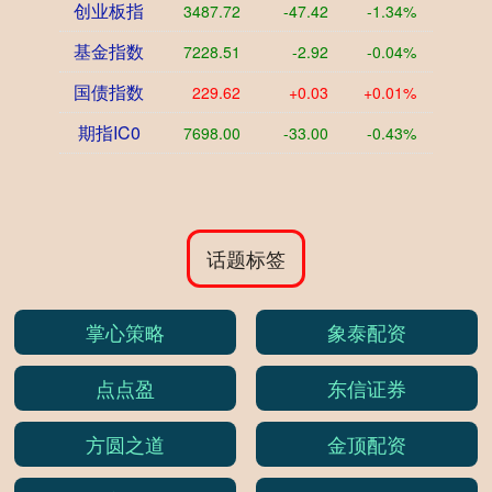
创业板指
3487.72
-47.42
-1.34%
基金指数
7228.51
-2.92
-0.04%
国债指数
229.62
+0.03
+0.01%
期指IC0
7698.00
-33.00
-0.43%
话题标签
掌心策略
象泰配资
点点盈
东信证券
方圆之道
金顶配资