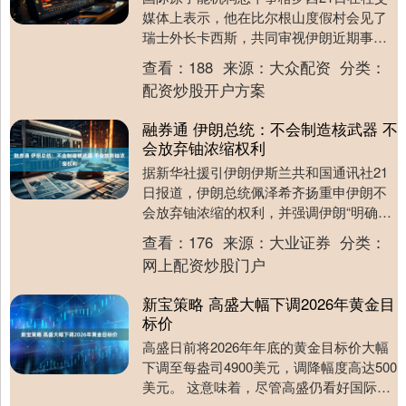
媒体上表示，他在比尔根山度假村会见了
瑞士外长卡西斯，共同审视伊朗近期事态
发展、前进道路以及国际原子能机构的重
查看：
188
来源：
大众配资
分类：
要作用。....
配资炒股开户方案
融券通 伊朗总统：不会制造核武器 不
会放弃铀浓缩权利
据新华社援引伊朗伊斯兰共和国通讯社21
日报道，伊朗总统佩泽希齐扬重申伊朗不
会放弃铀浓缩的权利，并强调伊朗“明确表
示不会制造原子弹”。 佩泽希齐扬表示，美
查看：
176
来源：
大业证券
分类：
国想确保....
网上配资炒股门户
新宝策略 高盛大幅下调2026年黄金目
标价
高盛日前将2026年年底的黄金目标价大幅
下调至每盎司4900美元，调降幅度高达500
美元。 这意味着，尽管高盛仍看好国际金