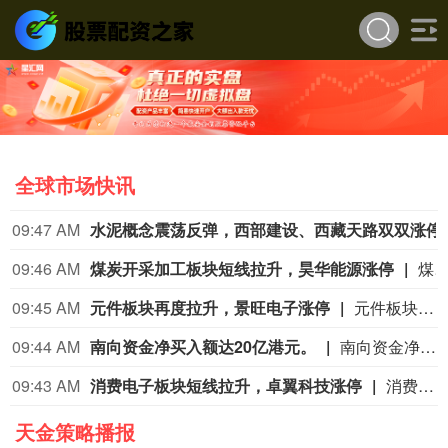
全球市场快讯
09:47 AM
水泥概念震荡反弹
09:46 AM
煤炭开采加工板块短线拉升，昊华能源涨停
煤炭开采加工板块短线拉升，昊华能源涨停，兖矿能源、平煤股份、淮北矿业、新集能源、大有能
09:45 AM
元件板块再度拉升，景旺电子涨停
元件板块再度拉升，景旺电子涨停，宝鼎科技、本川智能、方正科技、中京电子、威尔高、泰晶科技跟涨。
09:44 AM
南向资金净买入额达20亿港元。
南向资金净买入额达20亿港元。
09:43 AM
消费电子板块短线拉升，卓翼科技涨停
消费电子板块短线拉升，卓翼科技涨停，硕贝德、达瑞电子、精研科技、杰美特、捷邦科技等纷纷走高。
天金策略播报