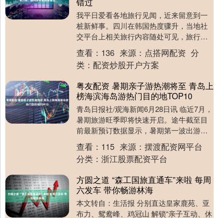
错过
我平日爱看各地旅行见闻，近来留意到一
桩新鲜事。四川在韩国热度骤升，当地社
交平台上相关旅行内容随处可见，旅行社
的巴蜀线路预订量持续走高，不少韩国年
查看：
136
来源：
点搭网配资
分
轻人借着免签政策....
类：
配资炒股开户方案
粤友配资 暑期亲子游热潮将至 青岛上
榜海滨海岛游热门目的地TOP10
青岛日报社/观海新闻6月28日讯 临近7月，
暑期旅游旺季即将快速开启。途牛截至目
前最新预订数据显示，暑期第一波出游热
潮于6月27日开启，出游高峰期将贯穿整个
查看：
115
来源：
摆渡配资网平台
7月....
分类：
浙江股票配资平台
方圆之道 “森工国旅直通车”来啦 每周
六发车 带你畅游林海
本文转自：生活报 分别直达皇家鹿苑、亚
布力、鸳鸯峰、鸡冠山 解锁“亲子互动、休