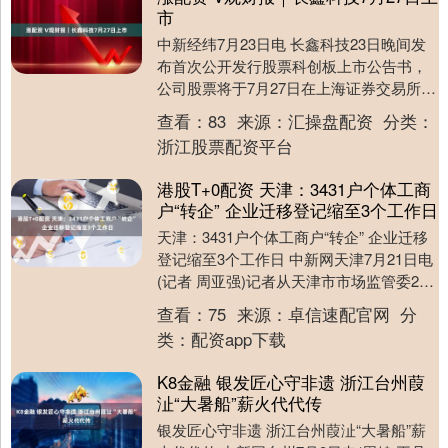
市
中新经纬7月23日电 长鑫科技23日晚间发
布首次公开发行股票科创板上市公告书，
公司股票将于7月27日在上海证券交易所科
创板上市。 长鑫科技披露，本次发行价格
查看：
83
来源：
汇操盘配资
分类：
8.....
浙江股票配资平台
港股T+0配资 天津：3431户个体工商
户“转企” 企业迁移登记缩至3个工作日
天津：3431户个体工商户“转企” 企业迁移
登记缩至3个工作日 中新网天津7月21日电
(记者 周亚强)记者从天津市市场监管委21
日举行的新闻发布会上获悉，天津....
查看：
75
来源：
卓信速配官网
分
类：
配资app下载
K8金融 银发匠心守非遗 浙江台州葭
沚“大暑船”薪火代代传
银发匠心守非遗 浙江台州葭沚“大暑船”薪