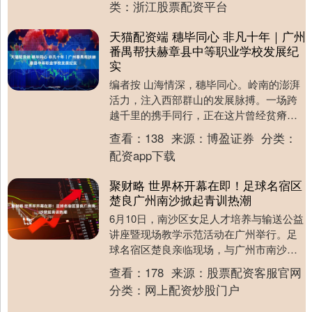
类：
浙江股票配资平台
天猫配资端 穗毕同心 非凡十年｜广州
番禺帮扶赫章县中等职业学校发展纪
实
编者按 山海情深，穗毕同心。岭南的澎湃
活力，注入西部群山的发展脉搏。一场跨
越千里的携手同行，正在这片曾经贫瘠的
土地上，书写着乡村振兴的崭新篇章。
查看：
138
来源：
博盈证券
分类：
2026年，是....
配资app下载
聚财略 世界杯开幕在即！足球名宿区
楚良广州南沙掀起青训热潮
6月10日，南沙区女足人才培养与输送公益
讲座暨现场教学示范活动在广州举行。足
球名宿区楚良亲临现场，与广州市南沙区
青训教练员及年轻运动员面对面交流，分
查看：
178
来源：
股票配资客服官网
享执教经验和....
分类：
网上配资炒股门户