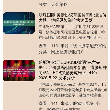
特朗普已....
分类：
天金策略
明珠国际 美伊协议草案传闻引爆油价
大跌，地缘风险溢价快速回落
汇通财经APP讯——北京时间5月22日凌
晨，媒体援引阿拉伯卫星电视台报道，称
在巴基斯坦多方斡旋下，美国与伊朗已敲
定协议最终草案，或将在数小时内正式对
查看：
115
来源：
线上股票配资官网
外公布。该突....
分类：
网上配资炒股门户
乐配资 欧元EURUSD遭遇“死亡夹
击”：经济萎缩创两年新低，通胀却冲
向4%，ECB加息骑虎难下 (440)
2026-5-22 技术分析
（来源：领盛Optivest） 基本面总结： 1.5
月欧元区经济活动创两年多来最大降幅: 周
四公布的调查数据显示，受战争推高生活
成本冲击，5月欧元区经济活动萎缩....
查看：
141
来源：
股鑫宝配资
分
类：
配资炒股开户方案