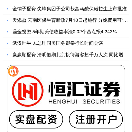
金铺子配资 尖峰集团子公司获富马酸伏诺拉生上市批准
天添盈 云南医保生育新政7月10日起施行 分娩费用可“零自付
鼎金投资 5年期美债收益率涨0.02个基点报4.243%
武汉世牛 以总理同美国务卿举行长时间会谈
赢赢顺配资 清明假期北京接待游客超千万人次 同比增4.4%