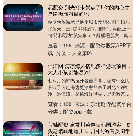
易配资 别光打卡景点了! 你的内心才
是终极旅游目的地
你以为旅游就是换个城市发朋友圈？拍几
张蓝天白云+咖啡杯的“标准照”，再配上一
句“诗和远方”就完事了？醒醒吧朋友！真正
的旅行，根本不是换个地方刷手机，而是
查看：
155
来源：
配资炒股票APP下
换个心境....
载
分类：
天金策略
信汇网 清凉海风搭配多样游玩项目，
大人小孩都能尽兴!
七八月的蝉鸣拉开暑假序幕，还有什么比
带孩子奔赴海边更治愈的亲子时光？踩细
沙、逐海浪、探秘海洋世界，是无数家庭
对夏日的终极向往。然而，面对热门海滨
查看：
108
来源：
东北期货配资平台
城市的人山人海与....
分类：
配资app下载
宝融配资 家常川菜俘获韩国游客，街
头老馆藏地道川味，国内游客反倒常