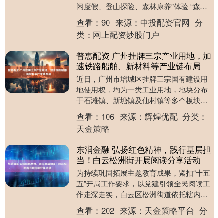
闲度假、登山探险、森林康养”体验 “森工
国旅直通车”来啦 每周六发车 带你畅游林
查看：
90
来源：
中投配资官网
分
海....
类：
网上配资炒股门户
普惠配资 广州挂牌三宗产业用地，加
速铁路船舶、新材料等产业链布局
近日，广州市增城区挂牌三宗国有建设用
地使用权，均为一类工业用地，地块分布
于石滩镇、新塘镇及仙村镇等多个板块，
为增城区优化产业空间布局、推动制造业
查看：
106
来源：
辉煌优配
分类：
高质量发展再添新....
天金策略
东润金融 弘扬红色精神，践行基层担
当！白云松洲街开展阅读分享活动
为持续巩固拓展主题教育成果，紧扣“十五
五”开局工作要求，以党建引领全民阅读工
作走深走实，白云区松洲街道依托辖内党
群服务中心、新时代文明实践所两大阵
查看：
202
来源：
天金策略平台
分
地，常态化开展....