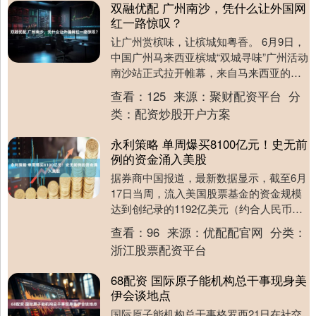
双融优配 广州南沙，凭什么让外国网
红一路惊叹？
让广州赏槟味，让槟城知粤香。 6月9日，
中国广州马来西亚槟城“双城寻味”广州活动
南沙站正式拉开帷幕，来自马来西亚的多
名国际网红博主齐聚广州南沙，展开为期
查看：
125
来源：
聚财配资平台
分
一天的沉....
类：
配资炒股开户方案
永利策略 单周爆买8100亿元！史无前
例的资金涌入美股
据券商中国报道，最新数据显示，截至6月
17日当周，流入美国股票基金的资金规模
达到创纪录的1192亿美元（约合人民币
8100亿元），创出历史单周流入新高。其
查看：
96
来源：
优配配官网
分类：
中，科....
浙江股票配资平台
68配资 国际原子能机构总干事现身美
伊会谈地点
国际原子能机构总干事格罗西21日在社交