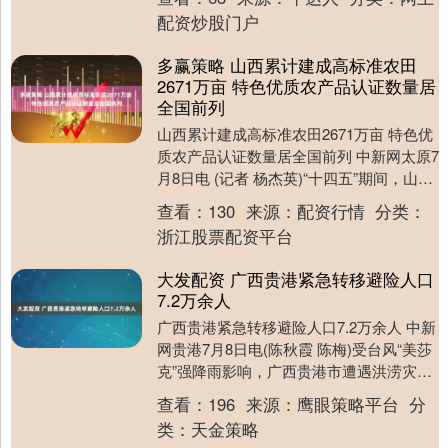
集....
配资炒股门户
多赢策略 山西累计建成高标准农田
2671万亩 特色优质农产品认证数量居
全国前列
山西累计建成高标准农田2671万亩 特色优
质农产品认证数量居全国前列 中新网太原7
月8日电 (记者 杨杰英)“十四五”期间，山西
农产品监测合格率稳定在98%以上....
查看：
130
来源：
配资行情
分类：
浙江股票配资平台
大发配资 广西贵港紧急转移避险人口
7.2万余人
广西贵港紧急转移避险人口7.2万余人 中新
网贵港7月8日电(陈秋霞 陈梅)受台风“美莎
克”强降雨影响，广西贵港市遭遇洪涝灾
害。贵港市有关部门8日介绍，截至7月8....
查看：
196
来源：
鹰眼策略平台
分
类：
天金策略