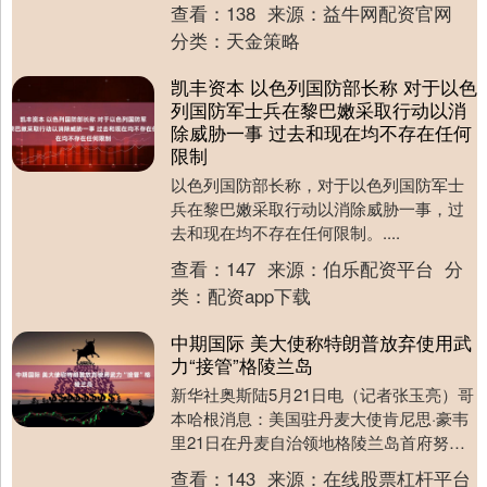
价年内涨势，但上涨空间已远不及此前预
查看：
138
来源：
益牛网配资官网
期....
分类：
天金策略
凯丰资本 以色列国防部长称 对于以色
列国防军士兵在黎巴嫩采取行动以消
除威胁一事 过去和现在均不存在任何
限制
以色列国防部长称，对于以色列国防军士
兵在黎巴嫩采取行动以消除威胁一事，过
去和现在均不存在任何限制。....
查看：
147
来源：
伯乐配资平台
分
类：
配资app下载
中期国际 美大使称特朗普放弃使用武
力“接管”格陵兰岛
新华社奥斯陆5月21日电（记者张玉亮）哥
本哈根消息：美国驻丹麦大使肯尼思·豪韦
里21日在丹麦自治领地格陵兰岛首府努克
出席美领事馆新址启用仪式时称，美总统
查看：
143
来源：
在线股票杠杆平台