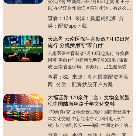
火代代传 中新网台州7月8日电(周健 王丹
凤)在浙江台州椒江区葭沚街道，有这么一
个古老的行当，60多岁算刚入行，70岁
查看：
134
来源：
赢壁虎配资
分
的....
类：
配资app下载
天添盈 云南医保生育新政7月10日起
施行 分娩费用可“零自付”
云南医保生育新政7月10日起施行 分娩费
用可“零自付” 中新网昆明7月8日电 (陆希
成)云南省医保局、财政厅、卫生健康委、
税务局四部门近日联合推出7项医保支持
查看：
82
来源：
湖南股票配资网官
生....
网
分类：
配资炒股开户方案
大福证券 170余件（套）文物全景呈
现中国陆海丝路千年文化交融
170余件(套)文物全景呈现中国陆海丝路千
年文化交融 中新社南宁7月8日电 (张广
权)“从合浦到长安——海陆丝绸之路上的文
化交融”主题特展8日在广西南宁开展，
查看：
63
来源：
牛达人
分类：
网上