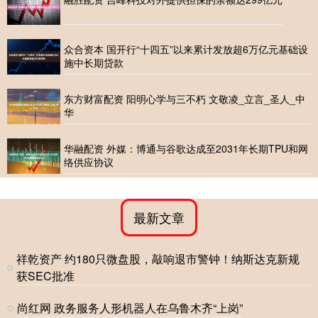
众合资本 国开行“十四五”以来累计发放超6万亿元基础设
施中长期贷款
东方财富配资 阳明心学与三不朽 文敬凌_立言_圣人_中
华
华融配资 外媒：博通与谷歌达成至2031年长期TPU和网
络供应协议
最新文章
祥乾资产 约180只微盘股，敲响退市警钟！纳斯达克新规
获SEC批准
尚红网 政务服务人形机器人在乌鲁木齐“上岗”