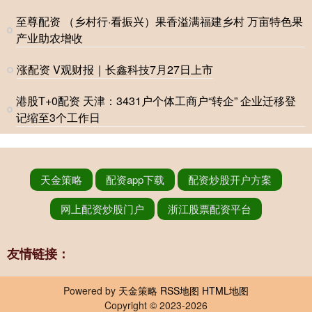
至尊配资 （乡村行·看振兴）果香溢满福建乡村 万亩特色果
产业助农增收
涨配资 V观财报｜长鑫科技7月27日上市
港股T+0配资 天津：3431户个体工商户“转企” 企业迁移登
记缩至3个工作日
天金策略
配资app下载
配资炒股开户方案
网上配资炒股门户
浙江股票配资平台
友情链接：
Powered by
天金策略
RSS地图
HTML地图
Copyright
© 2023-2026