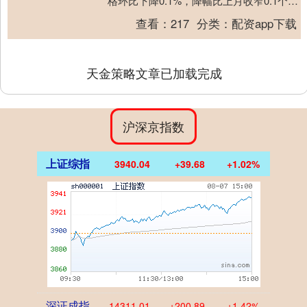
格环比下降0.1%，降幅比上月收窄0.1个百
分点。二线城市新建商品住宅销售价格环
查看：
217
分类：
配资app下载
比....
天金策略文章已加载完成
沪深京指数
上证综指
3940.04
+39.68
+1.02%
深证成指
14311.01
+200.89
+1.42%