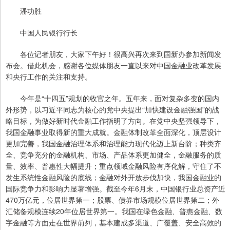
潘功胜
中国人民银行行长
各位记者朋友，大家下午好！很高兴再次来到国新办参加新闻发
布会。借此机会，感谢各位媒体朋友一直以来对中国金融业改革发展
和央行工作的关注和支持。
今年是“十四五”规划的收官之年。五年来，面对复杂多变的国内
外形势，以习近平同志为核心的党中央提出“加快建设金融强国”的战
略目标，为做好新时代金融工作指明了方向。在党中央坚强领导下，
我国金融事业取得新的重大成就。金融体制改革全面深化，顶层设计
更加完善，我国金融治理体系和治理能力现代化迈上新台阶；种类齐
全、竞争充分的金融机构、市场、产品体系更加健全，金融服务的质
量、效率、普惠性大幅提升；重点领域金融风险有序化解，守住了不
发生系统性金融风险的底线；金融对外开放步伐加快，我国金融业的
国际竞争力和影响力显著增强。截至今年6月末，中国银行业总资产近
470万亿元，位居世界第一；股票、债券市场规模位居世界第二；外
汇储备规模连续20年位居世界第一。我国在绿色金融、普惠金融、数
字金融等方面走在世界前列，基本建成多渠道、广覆盖、安全高效的