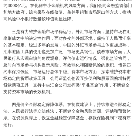
约3000亿元。在化解中小金融机构风险方面，我们会同金融监管部门
和地方政府，综合采取在线修复、兼并重组和市场退出等方式，推动
高风险中小银行数量较峰值明显压降。
三是有力维护金融市场平稳运行。外汇市场方面，坚持市场在汇
率形成之中的决定性作用，面对多变的外部环境，保持了人民币汇率
的基本稳定。经过多年的发展，中国的外汇市场参与主体更加成熟，
汇率避险工具的使用也更加广泛，市场更具韧性。债券市场方面，人
民银行从宏观审慎的角度观察、评估债市运行情况，强化监管协同，
及时向市场参与机构提示风险，有效弱化和阻断风险的累积。债券违
约率保持低位，市场运行总体平稳。资本市场方面，探索维护资本市
场稳定的货币政策工具，会同证监会创设互换便利和股票回购增持再
贷款两项工具，支持中央汇金公司发挥类“平准基金”作用，不断健全
支持资本市场的长效机制。
四是健全金融稳定保障体系。在制度建设上，持续推进金融稳定
法、人民银行法等立法修法，不断健全金融风险监测、评估和预警体
系。在资源保障上，设立金融稳定保障基金，存款保险机制平稳有序
运行。