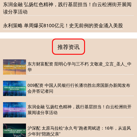
东润金融 弘扬红色精神，践行基层担当！白云松洲街开展阅
读分享活动
永利策略 单周爆买8100亿元！史无前例的资金涌入美股
推荐资讯
东方财富配资 阳明心学与三不朽 文敬凌_立言_圣人_中
华
009配资 中国人民银行行长潘功胜出席国新办新闻发布
会并答记者问
东润金融 弘扬红色精神，践行基层担当！白云松洲街开
展阅读分享活动
沪深配 太原马拉松“永久号”跑者周斌进：16年，从追风
少年到“陪跑父亲”