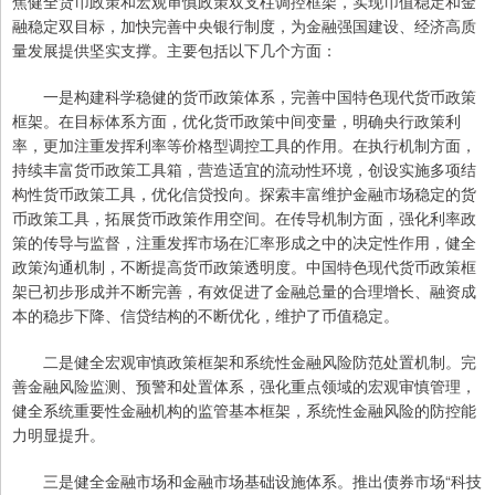
焦健全货币政策和宏观审慎政策双支柱调控框架，实现币值稳定和金
融稳定双目标，加快完善中央银行制度，为金融强国建设、经济高质
量发展提供坚实支撑。主要包括以下几个方面：
一是构建科学稳健的货币政策体系，完善中国特色现代货币政策
框架。在目标体系方面，优化货币政策中间变量，明确央行政策利
率，更加注重发挥利率等价格型调控工具的作用。在执行机制方面，
持续丰富货币政策工具箱，营造适宜的流动性环境，创设实施多项结
构性货币政策工具，优化信贷投向。探索丰富维护金融市场稳定的货
币政策工具，拓展货币政策作用空间。在传导机制方面，强化利率政
策的传导与监督，注重发挥市场在汇率形成之中的决定性作用，健全
政策沟通机制，不断提高货币政策透明度。中国特色现代货币政策框
架已初步形成并不断完善，有效促进了金融总量的合理增长、融资成
本的稳步下降、信贷结构的不断优化，维护了币值稳定。
二是健全宏观审慎政策框架和系统性金融风险防范处置机制。完
善金融风险监测、预警和处置体系，强化重点领域的宏观审慎管理，
健全系统重要性金融机构的监管基本框架，系统性金融风险的防控能
力明显提升。
三是健全金融市场和金融市场基础设施体系。推出债券市场“科技