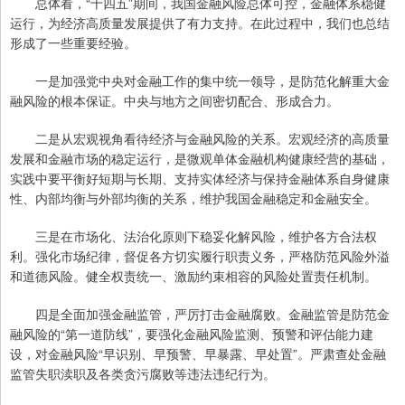
总体看，“十四五”期间，我国金融风险总体可控，金融体系稳健
运行，为经济高质量发展提供了有力支持。在此过程中，我们也总结
形成了一些重要经验。
一是加强党中央对金融工作的集中统一领导，是防范化解重大金
融风险的根本保证。中央与地方之间密切配合、形成合力。
二是从宏观视角看待经济与金融风险的关系。宏观经济的高质量
发展和金融市场的稳定运行，是微观单体金融机构健康经营的基础，
实践中要平衡好短期与长期、支持实体经济与保持金融体系自身健康
性、内部均衡与外部均衡的关系，维护我国金融稳定和金融安全。
三是在市场化、法治化原则下稳妥化解风险，维护各方合法权
利。强化市场纪律，督促各方切实履行职责义务，严格防范风险外溢
和道德风险。健全权责统一、激励约束相容的风险处置责任机制。
四是全面加强金融监管，严厉打击金融腐败。金融监管是防范金
融风险的“第一道防线”，要强化金融风险监测、预警和评估能力建
设，对金融风险“早识别、早预警、早暴露、早处置”。严肃查处金融
监管失职渎职及各类贪污腐败等违法违纪行为。