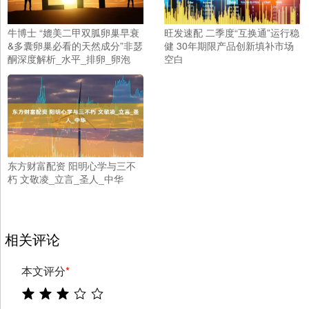
牛博士 “媲美二甲双胍卵巢早衰
旺发速配 二季度“互换通”运行稳
&多囊卵巢必看的天然成分”非瑟
健 30年期限产品创新填补市场
酮深度解析_水平_排卵_卵泡
空白
东方财富配资 阳明心学与三不
朽 文敬凌_立言_圣人_中华
相关评论
本文评分
*