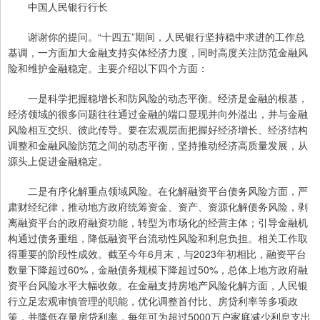
中国人民银行行长
谢谢你的提问。“十四五”期间，人民银行坚持稳中求进的工作总
基调，一方面加大金融支持实体经济力度，同时高度关注防范金融风
险和维护金融稳定。主要介绍以下四个方面：
一是科学把握稳增长和防风险的动态平衡。经济是金融的根基，
经济领域的很多问题往往通过金融的端口显现并向外溢出，并与金融
风险相互交织、彼此传导。要在宏观层面把握好经济增长、经济结构
调整和金融风险防范之间的动态平衡，坚持推动经济高质量发展，从
源头上促进金融稳定。
二是有序化解重点领域风险。在化解融资平台债务风险方面，严
肃财经纪律，推动地方政府统筹资金、资产、资源化解债务风险，剥
离融资平台的政府融资功能，转型为市场化的经营主体；引导金融机
构通过债务重组，降低融资平台流动性风险和利息负担。相关工作取
得重要的阶段性成效。截至今年6月末，与2023年初相比，融资平台
数量下降超过60%，金融债务规模下降超过50%，总体上地方政府融
资平台风险水平大幅收敛。在金融支持房地产风险化解方面，人民银
行立足宏观审慎管理的职能，优化调整首付比、房贷利率等多项政
策，并降低存量房贷利率，每年可为超过5000万户家庭减少利息支出