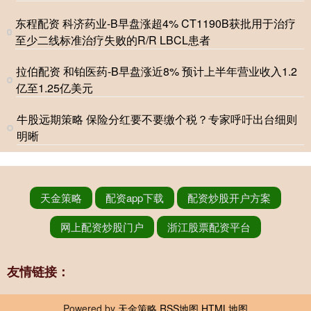
东程配资 科济药业-B早盘涨超4% CT1190B获批用于治疗
至少二线标准治疗失败的R/R LBCL患者
拉伯配资 和铂医药-B早盘涨近8% 预计上半年营业收入1.2
亿至1.25亿美元
牛股远期策略 保险分红要不要缴个税？专家呼吁出台细则
明晰
天金策略
配资app下载
配资炒股开户方案
网上配资炒股门户
浙江股票配资平台
友情链接：
Powered by
天金策略
RSS地图
HTML地图