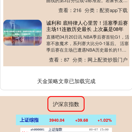
曲线的第3百分位或-2标准差。若家长发现
以下四种情况，可能是生长发育异常的征
查看：
216
分类：
配资app下载
兆，需及时就....
诚利和 底特律人心里苦！活塞季后赛
主场11连败历史最长 上次赢是08年
直播吧04月20日讯 NBA季后赛首轮G1，活
塞不敌魔术，系列赛大比分0-1落后。 活塞
季后赛在主场已遭遇NBA历史最长的11连
败。 上次活塞季后赛主场赢球是2....
查看：
87
分类：
网上配资炒股门户
天金策略文章已加载完成
沪深京指数
上证综指
3940.04
+39.68
+1.02%