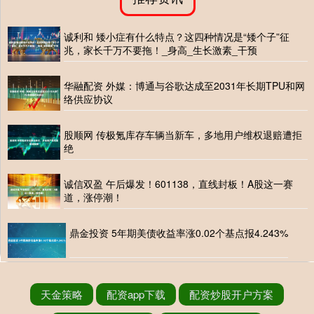
诚利和 矮小症有什么特点？这四种情况是“矮个子”征
兆，家长千万不要拖！_身高_生长激素_干预
华融配资 外媒：博通与谷歌达成至2031年长期TPU和网
络供应协议
股顺网 传极氪库存车辆当新车，多地用户维权退赔遭拒
绝
诚信双盈 午后爆发！601138，直线封板！A股这一赛
道，涨停潮！
鼎金投资 5年期美债收益率涨0.02个基点报4.243%
天金策略
配资app下载
配资炒股开户方案