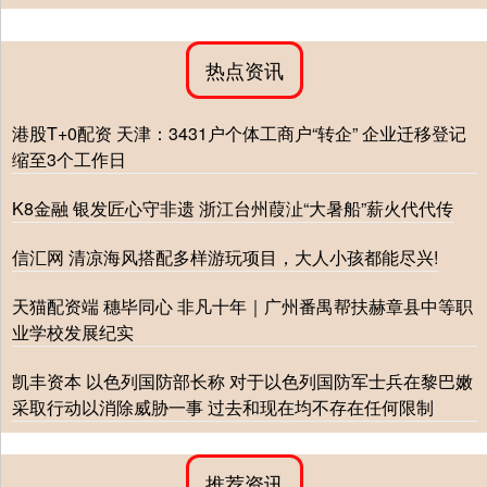
热点资讯
港股T+0配资 天津：3431户个体工商户“转企” 企业迁移登记
缩至3个工作日
K8金融 银发匠心守非遗 浙江台州葭沚“大暑船”薪火代代传
信汇网 清凉海风搭配多样游玩项目，大人小孩都能尽兴!
天猫配资端 穗毕同心 非凡十年｜广州番禺帮扶赫章县中等职
业学校发展纪实
凯丰资本 以色列国防部长称 对于以色列国防军士兵在黎巴嫩
采取行动以消除威胁一事 过去和现在均不存在任何限制
推荐资讯