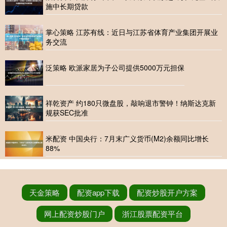
施中长期贷款
掌心策略 江苏有线：近日与江苏省体育产业集团开展业
务交流
泛策略 欧派家居为子公司提供5000万元担保
祥乾资产 约180只微盘股，敲响退市警钟！纳斯达克新
规获SEC批准
米配资 中国央行：7月末广义货币(M2)余额同比增长
88%
天金策略
配资app下载
配资炒股开户方案
网上配资炒股门户
浙江股票配资平台