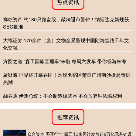
热点资讯
祥乾资产 约180只微盘股，敲响退市警钟！纳斯达克新规获
SEC批准
大福证券 170余件（套）文物全景呈现中国陆海丝路千年文
化交融
方圆之道 “森工国旅直通车”来啦 每周六发车 带你畅游林海
聚财略 世界杯开幕在即！足球名宿区楚良广州南沙掀起青训
热潮
融券通 伊朗总统：不会制造核武器 不会放弃铀浓缩权利
推荐资讯
众合资本 国开行“十四五”以来累计发放超6万亿元基础设