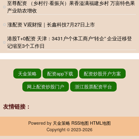
至尊配资 （乡村行·看振兴）果香溢满福建乡村 万亩特色果
产业助农增收
涨配资 V观财报｜长鑫科技7月27日上市
港股T+0配资 天津：3431户个体工商户“转企” 企业迁移登
记缩至3个工作日
天金策略
配资app下载
配资炒股开户方案
网上配资炒股门户
浙江股票配资平台
友情链接：
Powered by
天金策略
RSS地图
HTML地图
Copyright
© 2023-2026