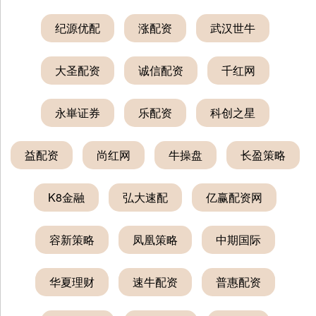
纪源优配
涨配资
武汉世牛
大圣配资
诚信配资
千红网
永崋证券
乐配资
科创之星
益配资
尚红网
牛操盘
长盈策略
K8金融
弘大速配
亿赢配资网
容新策略
凤凰策略
中期国际
华夏理财
速牛配资
普惠配资