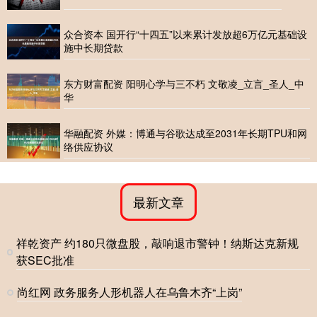
众合资本 国开行“十四五”以来累计发放超6万亿元基础设
施中长期贷款
东方财富配资 阳明心学与三不朽 文敬凌_立言_圣人_中
华
华融配资 外媒：博通与谷歌达成至2031年长期TPU和网
络供应协议
最新文章
祥乾资产 约180只微盘股，敲响退市警钟！纳斯达克新规
获SEC批准
尚红网 政务服务人形机器人在乌鲁木齐“上岗”