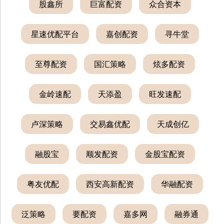
股鑫所
巨富配资
众合资本
星速优配平台
嘉创配资
寻牛堂
至尊配资
国汇策略
炫多配资
金岭速配
天添盈
旺发速配
卢深策略
交易鑫优配
天成创亿
融股宝
顺发配资
金股宝配资
粤友优配
西安高新配资
华融配资
泛策略
要配资
嘉多网
融券通