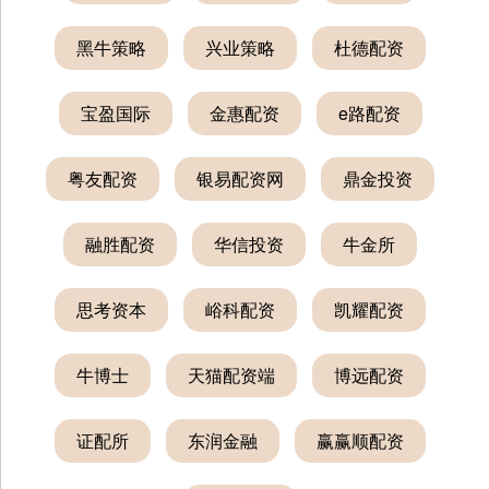
黑牛策略
兴业策略
杜德配资
宝盈国际
金惠配资
e路配资
粤友配资
银易配资网
鼎金投资
融胜配资
华信投资
牛金所
思考资本
峪科配资
凯耀配资
牛博士
天猫配资端
博远配资
证配所
东润金融
赢赢顺配资