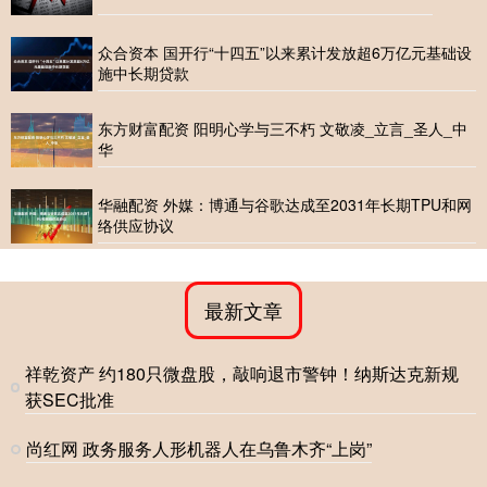
众合资本 国开行“十四五”以来累计发放超6万亿元基础设
施中长期贷款
东方财富配资 阳明心学与三不朽 文敬凌_立言_圣人_中
华
华融配资 外媒：博通与谷歌达成至2031年长期TPU和网
络供应协议
最新文章
祥乾资产 约180只微盘股，敲响退市警钟！纳斯达克新规
获SEC批准
尚红网 政务服务人形机器人在乌鲁木齐“上岗”