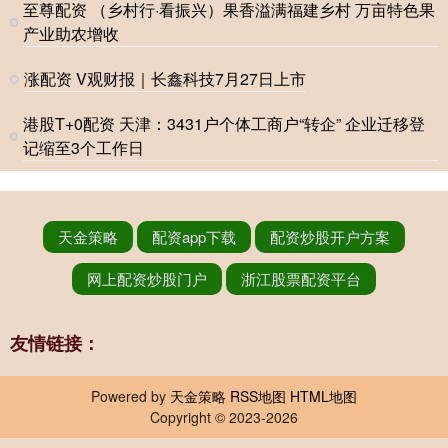
至尊配资 （乡村行·看振兴）果香溢满福建乡村 万亩特色果
产业助农增收
涨配资 V观财报｜长鑫科技7月27日上市
港股T+0配资 天津：3431户个体工商户“转企” 企业迁移登
记缩至3个工作日
天金策略
配资app下载
配资炒股开户方案
网上配资炒股门户
浙江股票配资平台
友情链接：
Powered by
天金策略
RSS地图
HTML地图
Copyright
© 2023-2026