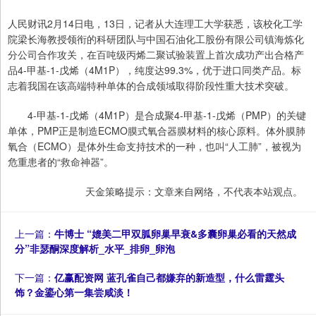
人民财讯2月14日电，13日，记者从大连理工大学获悉，该校化工学
院梁长海教授领衔的科研团队与中国石油化工股份有限公司镇海炼化
分公司合作攻关，在百吨级丙烯二聚试验装置上首次成功产出合格产
品4-甲基-1-戊烯（4M1P），纯度达99.3%，优于进口同类产品。标
志着我国在该高端特种单体的合成领域取得阶段性重大技术突破。
4-甲基-1-戊烯（4M1P）是合成聚4-甲基-1-戊烯（PMP）的关键
单体，PMP正是制造ECMO膜式氧合器膜材料的核心原料。体外膜肺
氧合（ECMO）是体外生命支持技术的一种，也叫“人工肺”，被视为
危重患者的“救命神器”。
天金策略提示：文章来自网络，不代表本站观点。
上一篇：
牛博士 “媲美二甲双胍卵巢早衰&多囊卵巢必看的天然成
分”非瑟酮深度解析_水平_排卵_卵泡
下一篇：
亿赢配资网 蓝孔雀自己都嫌弃的新造型，什么雷霆头
饰？金鎏心第一集尝咸淡！