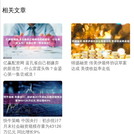
相关文章
亿赢配资网 蓝孔雀自己都嫌弃
镕盛融资 传美伊最终协议草案
的新造型，什么雷霆头饰？金鎏
达成 美债收益率走低
心第一集尝咸淡！
快牛策略 中国央行：初步统计7
月末社会融资规模存量为43126
万亿元 同比增长9%