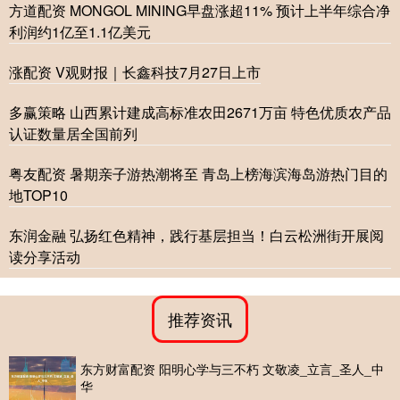
方道配资 MONGOL MINING早盘涨超11% 预计上半年综合净
利润约1亿至1.1亿美元
涨配资 V观财报｜长鑫科技7月27日上市
多赢策略 山西累计建成高标准农田2671万亩 特色优质农产品
认证数量居全国前列
粤友配资 暑期亲子游热潮将至 青岛上榜海滨海岛游热门目的
地TOP10
东润金融 弘扬红色精神，践行基层担当！白云松洲街开展阅
读分享活动
推荐资讯
东方财富配资 阳明心学与三不朽 文敬凌_立言_圣人_中
华