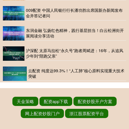
009配资 中国人民银行行长潘功胜出席国新办新闻发布
会并答记者问
东润金融 弘扬红色精神，践行基层担当！白云松洲街开
展阅读分享活动
沪深配 太原马拉松“永久号”跑者周斌进：16年，从追风
少年到“陪跑父亲”
云配资 纯度达99.3%！“人工肺”核心原料实现重大技术
突破
天金策略
配资app下载
配资炒股开户方案
网上配资炒股门户
浙江股票配资平台