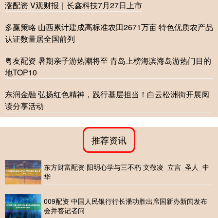
涨配资 V观财报｜长鑫科技7月27日上市
多赢策略 山西累计建成高标准农田2671万亩 特色优质农产品
认证数量居全国前列
粤友配资 暑期亲子游热潮将至 青岛上榜海滨海岛游热门目的
地TOP10
东润金融 弘扬红色精神，践行基层担当！白云松洲街开展阅
读分享活动
推荐资讯
东方财富配资 阳明心学与三不朽 文敬凌_立言_圣人_中
华
009配资 中国人民银行行长潘功胜出席国新办新闻发布
会并答记者问