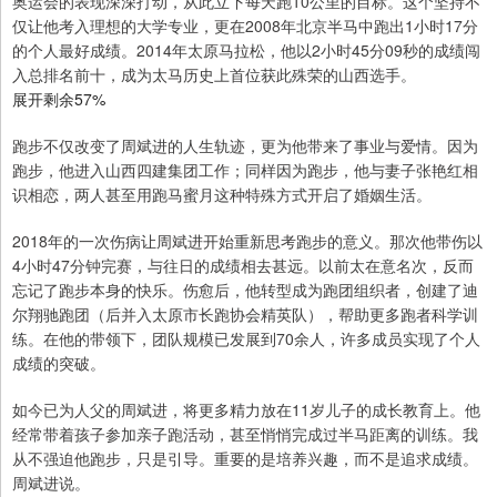
奥运会的表现深深打动，从此立下每天跑10公里的目标。这个坚持不
仅让他考入理想的大学专业，更在2008年北京半马中跑出1小时17分
的个人最好成绩。2014年太原马拉松，他以2小时45分09秒的成绩闯
入总排名前十，成为太马历史上首位获此殊荣的山西选手。
展开剩余57%
跑步不仅改变了周斌进的人生轨迹，更为他带来了事业与爱情。因为
跑步，他进入山西四建集团工作；同样因为跑步，他与妻子张艳红相
识相恋，两人甚至用跑马蜜月这种特殊方式开启了婚姻生活。
2018年的一次伤病让周斌进开始重新思考跑步的意义。那次他带伤以
4小时47分钟完赛，与往日的成绩相去甚远。以前太在意名次，反而
忘记了跑步本身的快乐。伤愈后，他转型成为跑团组织者，创建了迪
尔翔驰跑团（后并入太原市长跑协会精英队），帮助更多跑者科学训
练。在他的带领下，团队规模已发展到70余人，许多成员实现了个人
成绩的突破。
如今已为人父的周斌进，将更多精力放在11岁儿子的成长教育上。他
经常带着孩子参加亲子跑活动，甚至悄悄完成过半马距离的训练。我
从不强迫他跑步，只是引导。重要的是培养兴趣，而不是追求成绩。
周斌进说。