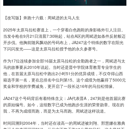
【改写版】奔跑十六载：周斌进的太马人生
2025年太原马拉松赛道上，一个穿着白色跑鞋的身影格外引人注目。
当发令枪在9月21日清晨7:30响起，站在A区的周斌进如条件反射般迈
开步伐。他胸前随风飘动的号码布上，JA247这个特殊的数字在阳光
下闪闪发光——这是太原马拉松授予他的永久参赛号。
作为17位连续参加全部16届太原马拉松的全勤跑者之一，周斌进与太
马的故事要从2010年说起。当时还是晋中学院体育教育专业学生的
他，在首届太原马拉松中跑出2小时51分的优异成绩，不仅夺得山西
籍选手第一名，更在总排名中位列第15。这个成绩为他赢得了5000元
奖金和学校的学费减免，更开启了一段长达16年的马拉松情缘。
JA247这个号码背后有着特殊含义：JA代表晋A，247则是他首届比赛
的原始编号。如今，这组数字已成为他跑步生涯的荣誉勋章。现在的
我，不再为成绩而跑，而是为太马而跑。周斌进这样说道。
时间回溯到2004年，当时还在读高一的周斌进被刘翔、邢慧娜在雅典