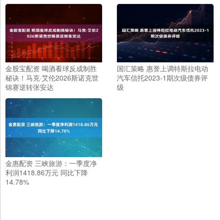
金股宝配资 喝酒看球反成制胜
国汇策略 惠誉上调特斯拉电动
秘诀！马克·艾伦2026斯诺克世
汽车信托2023-1期次级债券评
锦赛逆转张安达
级
金惠配资 三峡旅游：一季度净
利润1418.86万元 同比下降
14.78%