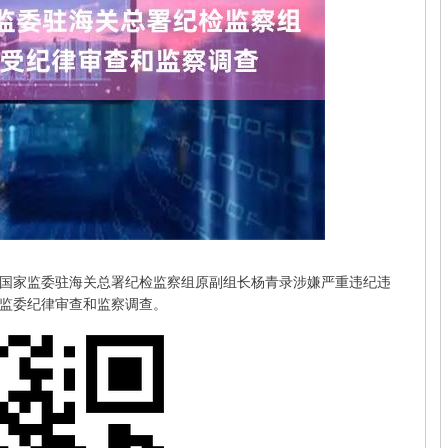
家监委驻海关总署纪检监察组原副组长杨青录涉嫌严重违纪违
监委纪律审查和监察调查。