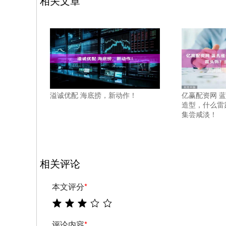
相关文章
溢诚优配 海底捞，新动作！
亿赢配资网 
造型，什么雷
集尝咸淡！
相关评论
本文评分
*
评论内容
*