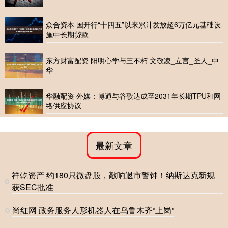
众合资本 国开行“十四五”以来累计发放超6万亿元基础设
施中长期贷款
东方财富配资 阳明心学与三不朽 文敬凌_立言_圣人_中
华
华融配资 外媒：博通与谷歌达成至2031年长期TPU和网
络供应协议
最新文章
祥乾资产 约180只微盘股，敲响退市警钟！纳斯达克新规
获SEC批准
尚红网 政务服务人形机器人在乌鲁木齐“上岗”