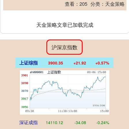
从隐忍蛰伏到翻脸无情，司马家族的崛起
查看：
205
分类：
天金策略
之路，充满了阴谋....
天金策略文章已加载完成
沪深京指数
上证综指
3900.35
+21.92
+0.57%
深证成指
14110.12
-34.08
-0.24%