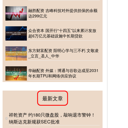
融胜配资 吉峰科技对外提供担保的余额
达299亿元
众合资本 国开行“十四五”以来累计发放
超6万亿元基础设施中长期贷款
东方财富配资 阳明心学与三不朽 文敬凌
_立言_圣人_中华
华融配资 外媒：博通与谷歌达成至2031
年长期TPU和网络供应协议
最新文章
祥乾资产 约180只微盘股，敲响退市警钟！
纳斯达克新规获SEC批准