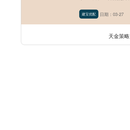
日期：03-27
建宝优配
天金策略