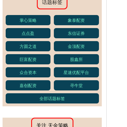
话题标签
掌心策略
象泰配资
点点盈
东信证券
方圆之道
金顶配资
巨富配资
股鑫所
众合资本
星速优配平台
嘉创配资
寻牛堂
全部话题标签
关注 天金策略