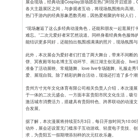
展会现场，经典动漫Cosplay游场团在热门时段开启巡游
各大主题展区之间，与参观者互动，将现场氛围推向高潮。
热门手游内的经典形象悉数亮相，因热爱相聚的年轻人们，
“现场邂逅了这么多经典动漫角色，还能和朋友一起逛展打
难忘。”二次元爱好者宋艺然说道。同样身着经典角色服饰
能结识更多同好，还能拍出氛围感满满的照片，现场氛围与
此外，本次展会为爱好者们打造了两大舞台，带来不间断的
饼、冥夜殿等知名博主互动环节、画江湖主创见面会、liv
准备了活动展映、常规随舞、love live专场随舞、礼
爱、展现自我。除了精彩的舞台活动，现场还打造了多个潮
贵州方寸光年文化体育有限公司相关负责人介绍，本次漫展
于一体的二次元盛会。一方面丰富贵阳市民文化生活，吸引
激活城市消费活力，搭建具有贵阳特色、跨界联动的动漫文
合发展。
据了解，本次漫展将持续至5月3日，每日开放时间为10:00
动外，展会还设置无门槛亲子互动游戏、轻度电子竞技、创
求，为贵阳五一假期增添别样的次元狂欢乐趣。