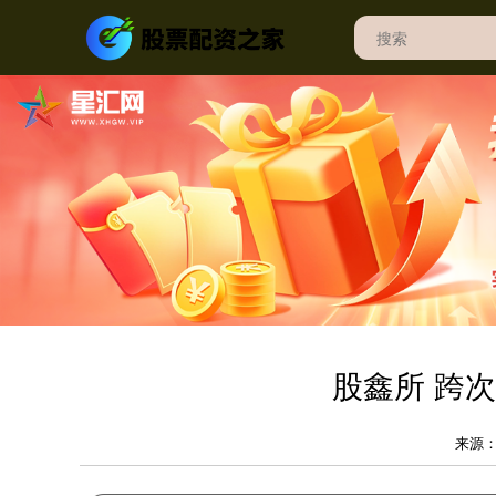
股鑫所 跨
来源