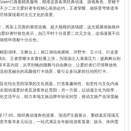
，Coser们身着精美服饰，精准还原各类经典动漫、游戏角色，穿梭于
不少二次元爱好者专程精心装扮赴约，王者荣耀、崩坏星穹铁道等
尽情展现着对次元文化的喜爱。
卡，再加上完善的展馆设施、超大规模的游场团，这次观展体验格外
的爱好者叶钦也表示，自己平时十分喜爱二次元文化，这场漫展不仅
场馆环境都十分出色。
精彩演绎。主舞台上，画江湖动画展映、河野华、王小泣、行走姜
e演出、王者荣耀水友赛轮番上演，为现场注入满满活力；盛典舞台则
服走秀等丰富内容，从早到晚的随舞与自由舞台，让爱好者们尽情释放热
流创意融合的高颜值打卡场景，吸引众多玩家前往拍照打卡。
旨在结合贵阳深厚的文化底蕴，打造集趣味性、创意性与文化内涵
全国动漫爱好者及游客奔赴贵阳；另一方面，以动漫文化为纽带，
化交流平台，助力本地文旅品牌年轻化转型，推动文旅产业深度融
至17:00。除经典动漫角色巡展、顶流IP主题展台、重磅嘉宾现场互
意市集等多元玩法，一站式满足全年龄段游客逛展、娱乐、休闲需