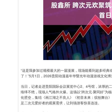
“这是我参加过规模最大的一届漫展，现场能看到超多经典
了！”5月1日，2026贵阳动漫嘉年华暨光年动漫游戏文化
当日，记者走进贵阳国际会议展览中心2、4号馆，浓厚的二
络绎不绝，现场人气格外火爆。这场以“跨次元·聚同好”为核
化壁垒，集结《画江湖之不良人》《初音未来：缤纷舞台》
足二次元爱好者的观展需求，让到场游客惊喜连连。