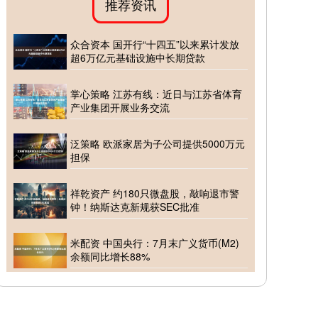
推荐资讯
众合资本 国开行“十四五”以来累计发放
超6万亿元基础设施中长期贷款
掌心策略 江苏有线：近日与江苏省体育
产业集团开展业务交流
泛策略 欧派家居为子公司提供5000万元
担保
祥乾资产 约180只微盘股，敲响退市警
钟！纳斯达克新规获SEC批准
米配资 中国央行：7月末广义货币(M2)
余额同比增长88%