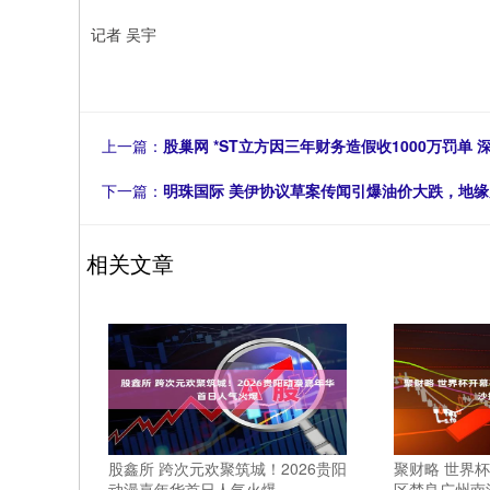
记者 吴宇
上一篇：
股巢网 *ST立方因三年财务造假收1000万罚单
下一篇：
明珠国际 美伊协议草案传闻引爆油价大跌，地
相关文章
股鑫所 跨次元欢聚筑城！2026贵阳
聚财略 世界
动漫嘉年华首日人气火爆
区楚良广州南