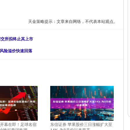
天金策略提示：文章来自网络，不代表本站观点。
 深交所拟终止其上市
缘风险溢价快速回落
杯开幕在即！足球名宿
东信证券 苹果股价三日涨幅扩大至
沙掀起青训热潮
14% 为3月份以来最高