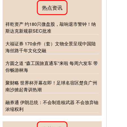
热点资讯
祥乾资产 约180只微盘股，敲响退市警钟！纳
斯达克新规获SEC批准
大福证券 170余件（套）文物全景呈现中国陆
海丝路千年文化交融
方圆之道 “森工国旅直通车”来啦 每周六发车 带
你畅游林海
聚财略 世界杯开幕在即！足球名宿区楚良广州
南沙掀起青训热潮
融券通 伊朗总统：不会制造核武器 不会放弃铀
浓缩权利