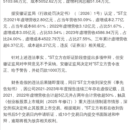
5103.66万元、成本5052.62万元，虚增利润总额51.04万元。
据安徽证监局《行政处罚决定书》（〔2026〕1号）认定，*ST立
方2021年虚增营收2.80亿元，占当年营收50.09%，虚增成本2.77亿
元，占当年成本60.61%；2022年虚增营收3.12亿元，占比51.67%，
虚增成本3.05亿元，占比53.54%；2023年虚增营收4586.94万元，占
比24.00%，虚增成本4522.79万元，占比27.55%。三年累计虚增营收
超6.37亿元、成本超6.27亿元，违反《证券法》相关规定。
针对上述违法事实，*ST立方在听证阶段曾提出多项申辩，但安
徽证监局对申辩意见不予采纳。安徽证监局决定对*ST立方责令改
正、给予警告，并处罚款1000万元。
财务造假的违法后果随即显现，同日*ST立方收到深交所《事先
告知书》，因公司2021-2023年年度报告连续三年存在虚假记载，且
2021、2022年虚增营收合计超5亿元并占两年合计营收超50%，触及
《创业板股票上市规则（2025 年修订）》重大违法强制退市情形，深
交所拟决定终止其股票上市交易。根据规则，*ST立方有权在收到告
知书后5个交易日内申请听证，或10个交易日内提交书面陈述和申
辩，逾期将视为放弃相关权利。