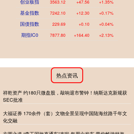
创业板指
3563.12
+47.56
+1.35%
基金指数
7242.10
+12.30
+0.17%
国债指数
229.69
+0.10
+0.04%
期指IC0
7877.80
+164.40
+2.13%
热点资讯
祥乾资产 约180只微盘股，敲响退市警钟！纳斯达克新规获
SEC批准
大福证券 170余件（套）文物全景呈现中国陆海丝路千年文
化交融
方圆之道 “森工国旅直通车”来啦 每周六发车 带你畅游林海