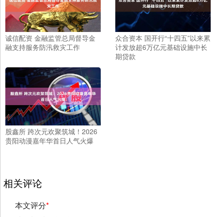
诚信配资 金融监管总局督导金
众合资本 国开行“十四五”以来累
融支持服务防汛救灾工作
计发放超6万亿元基础设施中长
期贷款
股鑫所 跨次元欢聚筑城！2026
贵阳动漫嘉年华首日人气火爆
相关评论
本文评分
*