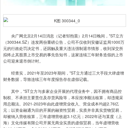
央广网北京2月14日消息（记者邹煦晨）2月14日晚间，*ST立方
（300344.SZ）连发两份重磅公告，公司不仅收到安徽证监局1000万
元的行政处罚决定书，还因触及重大违法强制退市情形，收到深交所
拟终止其股票上市交易的事先告知书，这家连续三年财务造假的上市
公司迎来退市倒计时。
经查实，2021年至2023年期间，*ST立方通过三大手段大肆虚增
财务数据，导致连续三年年度报告存在虚假记载。
其中，*ST立方与多家企业开展的代理业务中，因不拥有商品控
制权、不承担主要责任及存货风险等，本应按净额法核算，却违规采
用总额法。2021-2023年由此虚增营业收入、营业成本均超2.76亿
元；以资金融通为目的开展的融资性贸易，实质并非真实货物贸易，
却被纳入营收核算，三年虚增营收超3.1亿元；2022年还与某度（上
海）文化传媒有限公司开展无商业实质的虚假贸易，当年虚增营收