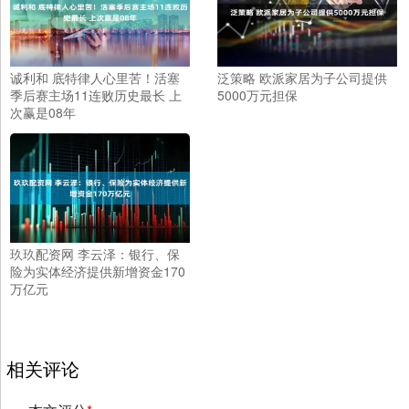
诚利和 底特律人心里苦！活塞
泛策略 欧派家居为子公司提供
季后赛主场11连败历史最长 上
5000万元担保
次赢是08年
玖玖配资网 李云泽：银行、保
险为实体经济提供新增资金170
万亿元
相关评论