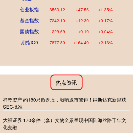
创业板指
3563.12
+47.56
+1.35%
基金指数
7242.10
+12.30
+0.17%
国债指数
229.69
+0.10
+0.04%
期指IC0
7877.80
+164.40
+2.13%
热点资讯
祥乾资产 约180只微盘股，敲响退市警钟！纳斯达克新规获
SEC批准
大福证券 170余件（套）文物全景呈现中国陆海丝路千年文
化交融