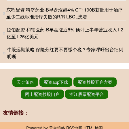
东程配资 科济药业-B早盘涨超4% CT1190B获批用于治疗
至少二线标准治疗失败的R/R LBCL患者
拉伯配资 和铂医药-B早盘涨近8% 预计上半年营业收入1.2
亿至1.25亿美元
牛股远期策略 保险分红要不要缴个税？专家呼吁出台细则
明晰
天金策略
配资app下载
配资炒股开户方案
网上配资炒股门户
浙江股票配资平台
友情链接：
Powered by
天金策略
RSS地图
HTML地图