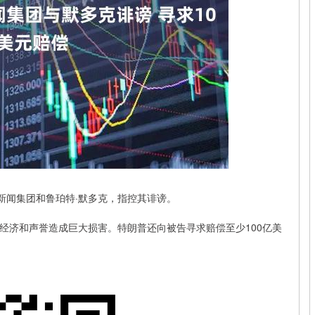
闻集团和鲁珀特·默多克，指控其诽谤。
济和声誉造成巨大损害。特朗普还向被告寻求赔偿至少100亿美