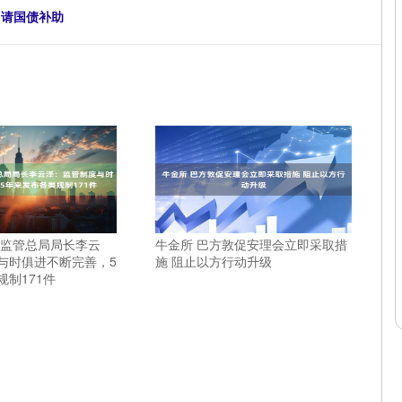
申请国债补助
融监管总局局长李云
牛金所 巴方敦促安理会立即采取措
与时俱进不断完善，5
施 阻止以方行动升级
制171件