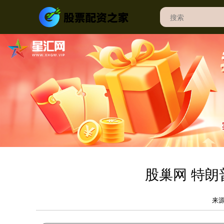
股巢网 特朗
来