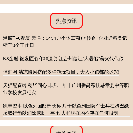
热点资讯
港股T+0配资 天津：3431户个体工商户“转企” 企业迁移登记
缩至3个工作日
K8金融 银发匠心守非遗 浙江台州葭沚“大暑船”薪火代代传
信汇网 清凉海风搭配多样游玩项目，大人小孩都能尽兴!
天猫配资端 穗毕同心 非凡十年｜广州番禺帮扶赫章县中等职
业学校发展纪实
凯丰资本 以色列国防部长称 对于以色列国防军士兵在黎巴嫩
采取行动以消除威胁一事 过去和现在均不存在任何限制