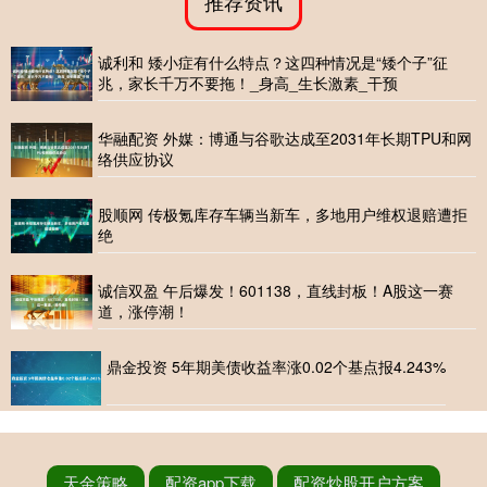
推荐资讯
诚利和 矮小症有什么特点？这四种情况是“矮个子”征
兆，家长千万不要拖！_身高_生长激素_干预
华融配资 外媒：博通与谷歌达成至2031年长期TPU和网
络供应协议
股顺网 传极氪库存车辆当新车，多地用户维权退赔遭拒
绝
诚信双盈 午后爆发！601138，直线封板！A股这一赛
道，涨停潮！
鼎金投资 5年期美债收益率涨0.02个基点报4.243%
天金策略
配资app下载
配资炒股开户方案