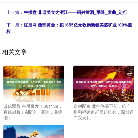
上一篇：
牛操盘 非遗美食之浙江——绍兴黄酒_酿造_麦曲_进行
下一篇：
红启网 西部黄金：拟1655亿元收购新疆美盛矿业100%股
权
相关文章
诚信双盈 午后爆发！601138，
嘉创配资 北控停滞不前，给广
直线封板！A股这一赛道，涨停
州和福建追赶反超机会，深圳送
潮！
广东大礼