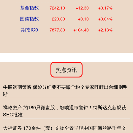
基金指数
7242.10
+12.30
+0.17%
国债指数
229.69
+0.10
+0.04%
期指IC0
7877.80
+164.40
+2.13%
热点资讯
牛股远期策略 保险分红要不要缴个税？专家呼吁出台细则明
晰
祥乾资产 约180只微盘股，敲响退市警钟！纳斯达克新规获
SEC批准
大福证券 170余件（套）文物全景呈现中国陆海丝路千年文