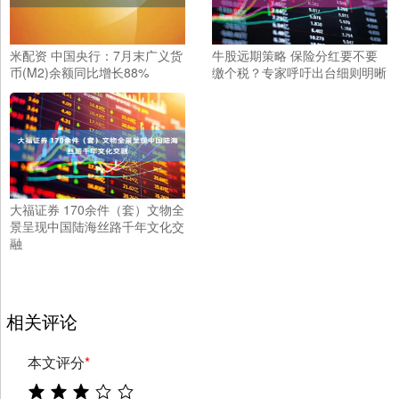
米配资 中国央行：7月末广义货
牛股远期策略 保险分红要不要
币(M2)余额同比增长88%
缴个税？专家呼吁出台细则明晰
大福证券 170余件（套）文物全
景呈现中国陆海丝路千年文化交
融
相关评论
本文评分
*