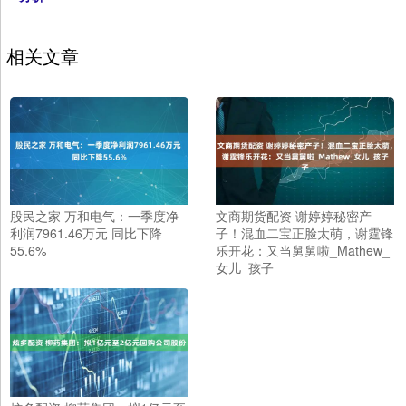
相关文章
股民之家 万和电气：一季度净
文商期货配资 谢婷婷秘密产
利润7961.46万元 同比下降
子！混血二宝正脸太萌，谢霆锋
55.6%
乐开花：又当舅舅啦_Mathew_
女儿_孩子