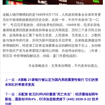
这幅人物浮雕镌刻的是1949年9月17日，人民政协筹备会全体常务委
员在中南海勤政殿前的历史合影。此前一年，中共中央发布“五一口
号”，号召召开新政协，得到各界热烈响应。1949年初，毛泽东亲电
邀请陈嘉庚回国参加新政协筹备会议共商国是。历经三个多月民主协
商，这场筹备会汇聚了各民主党派、人民团体、无党派人士、少数民
族与海外华侨代表，共同为新中国诞生开启序章。后来陈嘉庚建设华
侨博物院时，特意请工匠将这场重要会议的瞬间定格于石上，永恒映
照中国共产党与各界爱国力量同心同德、共创伟业的初心。（作者：
郭芬芬 华侨博物院解说员，供稿：厦门市委统战部）
天金策略提示：文章来自网络，不代表本站观点。
上一篇：
A策略 21家银行被认定为国内系统重要性银行 它们的资
本和杠杆率要求更高
下一篇：
乐配资 欧元EURUSD遭遇“死亡夹击”：经济萎缩创两年
新低，通胀却冲向4%，ECB加息骑虎难下 (440) 2026-5-22 技术
分析