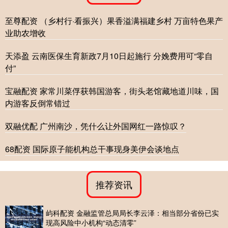
至尊配资 （乡村行·看振兴）果香溢满福建乡村 万亩特色果产
业助农增收
天添盈 云南医保生育新政7月10日起施行 分娩费用可“零自
付”
宝融配资 家常川菜俘获韩国游客，街头老馆藏地道川味，国
内游客反倒常错过
双融优配 广州南沙，凭什么让外国网红一路惊叹？
68配资 国际原子能机构总干事现身美伊会谈地点
推荐资讯
屿科配资 金融监管总局局长李云泽：相当部分省份已实
现高风险中小机构“动态清零”